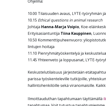
Ohjelma:
10.00 Tilaisuuden avaus, LYTE-työryhmän jä
10.15
Ethical questions in animal research
Johtaja
Hanna-Marja Voipio
, Koe-eläinkesk
Erityisasiantuntija
Tiina Kauppinen
, Luonn
10.50 Kommenttipuheenvuoro: yliopistotutk
lintujen hoitaja
11.10 Pienryhmätyöskentelyä ja keskustelu
11.45 Yhteenveto ja loppusanat, LYTE-työry
Keskustelutilaisuus järjestetään etätapahtu
parissa työskenteleville tutkijoille, yhteisku
hallintohenkilöille sekä viranomaisille. Kaik
Ilmoittauduthan tapahtumaan täyttämällä
i
tapahtumaa. Voit tutustua tapahtumiemme