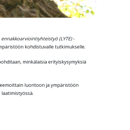
 ennakkoarviointiyhteistyö (LYTE)
-
ympäristöön kohdistuvalle tutkimukselle.
pohditaan, minkälaisia erityiskysymyksiä
 teemoittain luontoon ja ympäristöön
laatimistyössä.