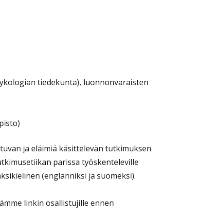
ykologian tiedekunta), l
uonnonvaraisten
pisto)
tuvan ja eläimiä käsittelevän tutkimuksen
 tutkimusetiikan parissa työskenteleville
aksikielinen (englanniksi ja suomeksi).
mme linkin osallistujille ennen