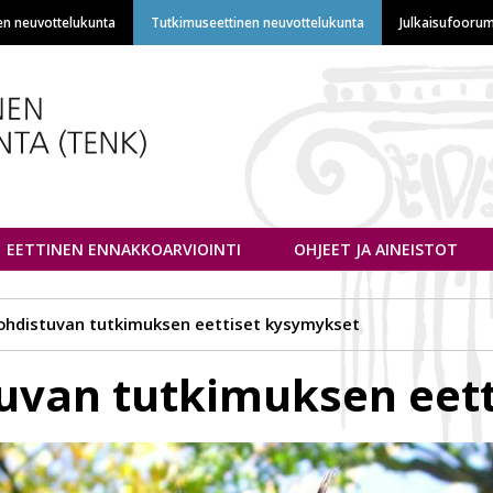
Hyppää
en neuvottelukunta
Tutkimuseettinen neuvottelukunta
Julkaisufoorum
pääsisältöön
euvottelukunta
EETTINEN ENNAKKOARVIOINTI
OHJEET JA AINEISTOT
kohdistuvan tutkimuksen eettiset kysymykset
tuvan tutkimuksen eet