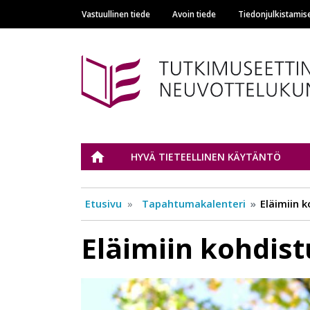
Vastuullinen tiede
Avoin tiede
Tiedonjulkistamis
Main navigation
Tutkimuseettinen n
ETUSIVU
HYVÄ TIETEELLINEN KÄYTÄNTÖ
Etusivu
Tapahtumakalenteri
Eläimiin 
Eläimiin kohdis