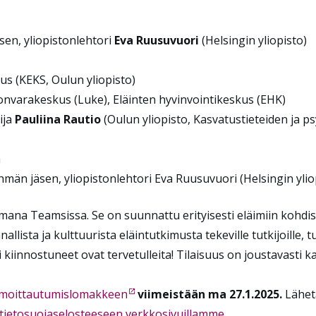
sen, yliopistonlehtori
Eva Ruusuvuori
(Helsingin yliopisto)
us (KEKS, Oulun yliopisto)
onvarakeskus (Luke), Eläinten hyvinvointikeskus (EHK)
ija
Pauliina Rautio
(Oulun yliopisto, Kasvatustieteiden ja ps
a
hmän jäsen, yliopistonlehtori Eva Ruusuvuori
(Helsingin ylio
mana Teamsissa. Se on suunnattu erityisesti eläimiin kohdis
nnallista ja kulttuurista eläintutkimusta tekeville tutkijoille,
ki kiinnostuneet ovat tervetulleita! Tilaisuus on joustavasti k
lmoittautumislomakkeen
viimeistään ma 27.1.2025.
Lähetä
tietosuojaselosteeseen verkkosivuillamme
.