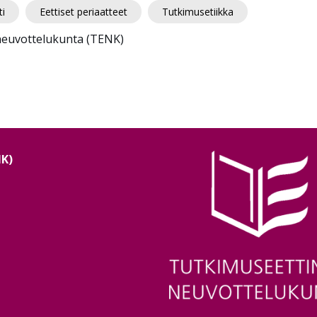
ti
Eettiset periaatteet
Tutkimusetiikka
neuvottelukunta (TENK)
NK)
Image