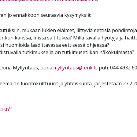
van jo ennakkoon seuraavia kysymyksiä:
tuksiin, mukaan lukien eläimet, liittyviä eettisiä pohdinto
nkun kanssa, mistä sait tukea? Millä tavalla hyötyjä ja haitto
isi huomioida laadittavassa eettisessä ohjeessa?
ohdistuvalla tutkimuksella on tutkimusetiikan näkökulmasta?
 Oona Myllyntaus,
oona.myllyntaus@tenk.fi
, puh. 044 4932 60
eema on luontokulttuurit ja yhteiskunta, järjestetään 27.2.20
lash