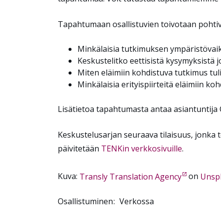
Tapahtumaan osallistuvien toivotaan pohti
Minkälaisia tutkimuksen ympäristövaiku
Keskustelitko eettisistä kysymyksistä jo
Miten eläimiin kohdistuva tutkimus tul
Minkälaisia erityispiirteitä eläimiin k
Lisätietoa tapahtumasta antaa asiantuntija
Keskustelusarjan seuraava tilaisuus, jonka t
päivitetään
TENKin verkkosivuille
.
Kuva:
Transly Translation Agency
on
Unsp
Osallistuminen
Verkossa