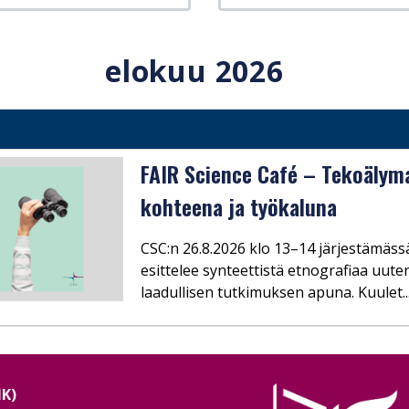
elokuu 2026
FAIR Science Café – Tekoälyma
kohteena ja työkaluna
CSC:n 26.8.2026 klo 13–14 järjestämäss
esittelee synteettistä etnografiaa uute
laadullisen tutkimuksen apuna. Kuulet..
NK)
Image