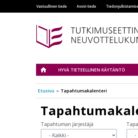
Vastuullinen tiede
Avoin tiede
Tiedonjulkistamis
Main navigation
Tutkimuseettinen n
ETUSIVU
HYVÄ TIETEELLINEN KÄYTÄNTÖ
Etusivu
Tapahtumakalenteri
Tapahtumakale
Tapahtuman järjestäjä
Tapa