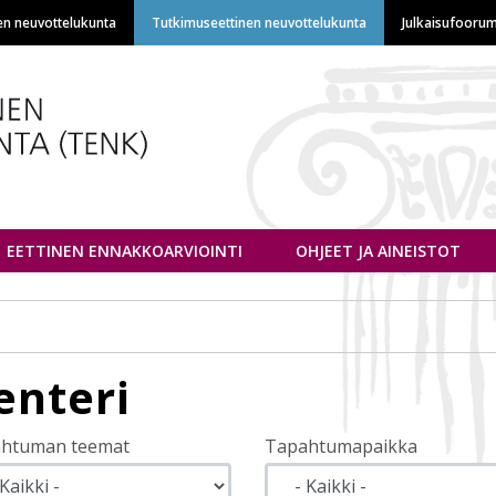
Hyppää
en neuvottelukunta
Tutkimuseettinen neuvottelukunta
Julkaisufoorum
pääsisältöön
euvottelukunta
EETTINEN ENNAKKOARVIOINTI
OHJEET JA AINEISTOT
nteri
htuman teemat
Tapahtumapaikka