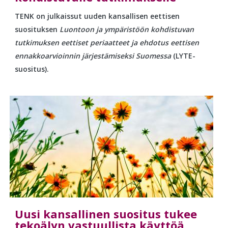
TENK on julkaissut uuden kansallisen eettisen
suosituksen
Luontoon ja ympäristöön kohdistuvan
tutkimuksen eettiset periaatteet ja ehdotus eettisen
ennakkoarvioinnin järjestämiseksi Suomessa
(LYTE-
suositus).
Uusi kansallinen suositus tukee
tekoälyn vastuullista käyttöä