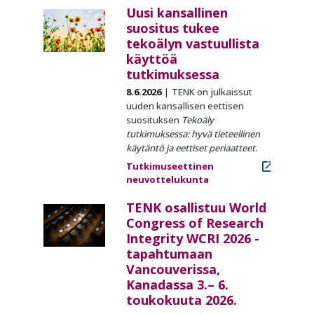
Uusi kansallinen
suositus tukee
tekoälyn vastuullista
käyttöä
tutkimuksessa
8.6.2026
TENK on julkaissut
uuden kansallisen eettisen
suosituksen
Tekoäly
tutkimuksessa: hyvä tieteellinen
käytäntö ja eettiset periaatteet
.
Tutkimuseettinen
neuvottelukunta
TENK osallistuu World
Congress of Research
Integrity WCRI 2026 -
tapahtumaan
Vancouverissa,
Kanadassa 3.– 6.
toukokuuta 2026.