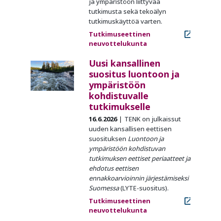
ja ympäristöön liittyvää
tutkimusta sekä tekoälyn
tutkimuskäyttöä varten.
Tutkimuseettinen
neuvottelukunta
Uusi kansallinen
suositus luontoon ja
ympäristöön
kohdistuvalle
tutkimukselle
16.6.2026
TENK on julkaissut
uuden kansallisen eettisen
suosituksen
Luontoon ja
ympäristöön kohdistuvan
tutkimuksen eettiset periaatteet ja
ehdotus eettisen
ennakkoarvioinnin järjestämiseksi
Suomessa
(LYTE-suositus).
Tutkimuseettinen
neuvottelukunta