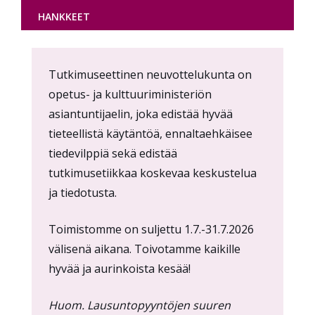
HANKKEET
Content
Tutkimuseettinen neuvottelukunta on
markup
opetus- ja kulttuuriministeriön
asiantuntijaelin, joka edistää hyvää
tieteellistä käytäntöä, ennaltaehkäisee
tiedevilppiä sekä edistää
tutkimusetiikkaa koskevaa keskustelua
ja tiedotusta.
Toimistomme on suljettu 1.7.-31.7.2026
välisenä aikana. Toivotamme kaikille
hyvää ja aurinkoista kesää!
Huom. Lausuntopyyntöjen suuren