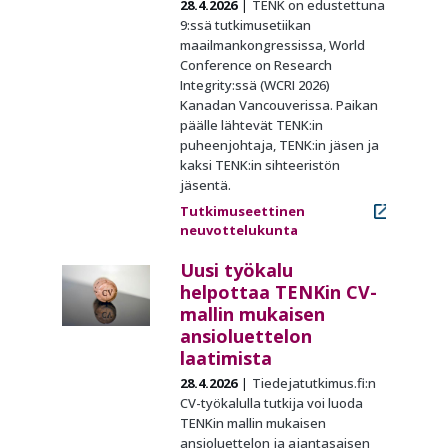
28.4.2026
TENK on edustettuna
9:ssä tutkimusetiikan
maailmankongressissa, World
Conference on Research
Integrity:ssä (WCRI 2026)
Kanadan Vancouverissa. Paikan
päälle lähtevät TENK:in
puheenjohtaja, TENK:in jäsen ja
kaksi TENK:in sihteeristön
jäsentä.
Tutkimuseettinen
neuvottelukunta
Uusi työkalu
helpottaa TENKin CV-
mallin mukaisen
ansioluettelon
laatimista
28.4.2026
Tiedejatutkimus.fi:n
CV-työkalulla tutkija voi luoda
TENKin mallin mukaisen
ansioluettelon ja ajantasaisen