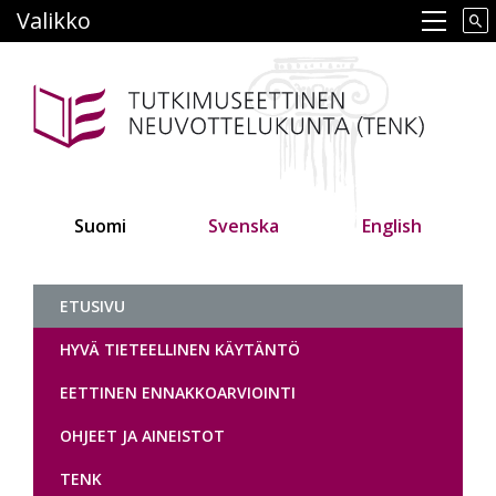
Hyppää
Valikko
Main navigation
pääsisältöön
Suomi
Svenska
English
Tutkimuseettinen neuvottelukunt
ETUSIVU
HYVÄ TIETEELLINEN KÄYTÄNTÖ
EETTINEN ENNAKKOARVIOINTI
OHJEET JA AINEISTOT
TENK