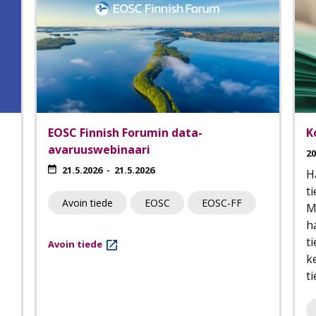
EOSC Finnish Forumin data-
K
avaruuswebinaari
20
21.5.2026
-
21.5.2026
H
t
Avoin tiede
EOSC
EOSC-FF
M
h
t
Avoin tiede
k
t