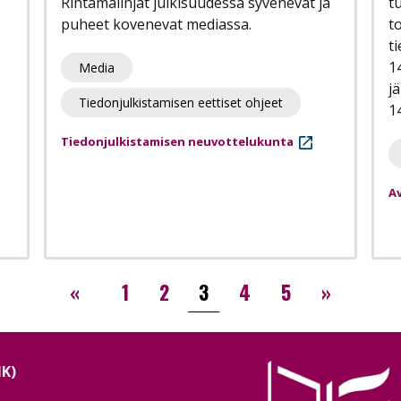
Rintamalinjat julkisuudessa syvenevät ja
t
puheet kovenevat mediassa.
t
t
14
Media
j
Tiedonjulkistamisen eettiset ohjeet
14
Tiedonjulkistamisen neuvottelukunta
Av
‹‹
››
«
1
2
3
4
5
»
NK)
Image