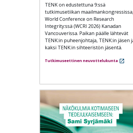
TENK on edustettuna 9:ssä
tutkimusetiikan maailmankongressissa
World Conference on Research
Integrity:ssä (WCRI 2026) Kanadan
Vancouverissa. Paikan päälle lähtevät
TENK:in puheenjohtaja, TENK:in jäsen j
kaksi TENK:in sihteeristön jäsentä.
Tutkimuseettinen neuvottelukunta