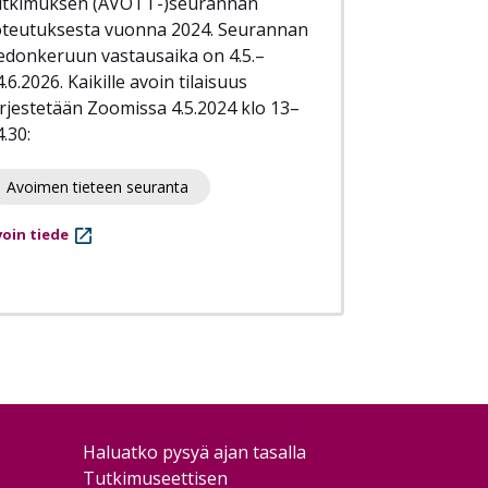
utkimuksen (AVOTT-)seurannan
oteutuksesta vuonna 2024. Seurannan
iedonkeruun vastausaika on 4.5.–
.6.2026. Kaikille avoin tilaisuus
ärjestetään Zoomissa 4.5.2024 klo 13–
.30:
Avoimen tieteen seuranta
oin tiede
Haluatko pysyä ajan tasalla
Tutkimuseettisen