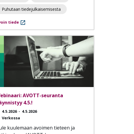
Puhutaan tiedejulkaisemisesta
oin tiede
ebinaari: AVOTT-seuranta
äynnistyy 4.5.!
4.5.2026
-
4.5.2026
Verkossa
ule kuulemaan avoimen tieteen ja