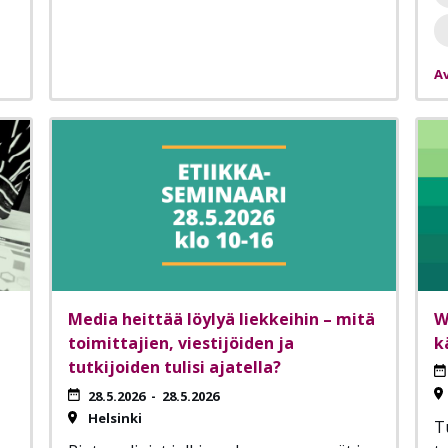
Av
Media heittää löylyä liekkeihin – mitä
W
toimittajien, viestijöiden ja
k
tutkijoiden tulisi ajatella?
28.5.2026
-
28.5.2026
Helsinki
T