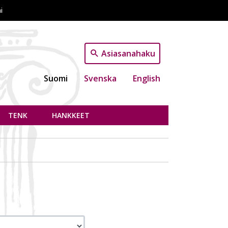
i
Asiasanahaku
Suomi
Svenska
English
TENK
HANKKEET