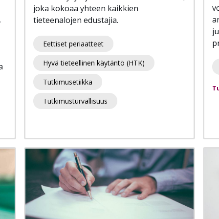
v
joka kokoaa yhteen kaikkien
,
a
tieteenalojen edustajia.
j
pr
Eettiset periaatteet
Hyvä tieteellinen käytäntö (HTK)
a
Tutkimusetiikka
T
Tutkimusturvallisuus