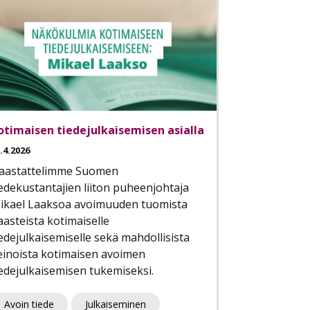
otimaisen tiedejulkaisemisen asialla
.4.2026
aastattelimme Suomen
iedekustantajien liiton puheenjohtaja
ikael Laaksoa avoimuuden tuomista
aasteista kotimaiselle
iedejulkaisemiselle sekä mahdollisista
einoista kotimaisen avoimen
iedejulkaisemisen tukemiseksi.
Avoin tiede
Julkaiseminen