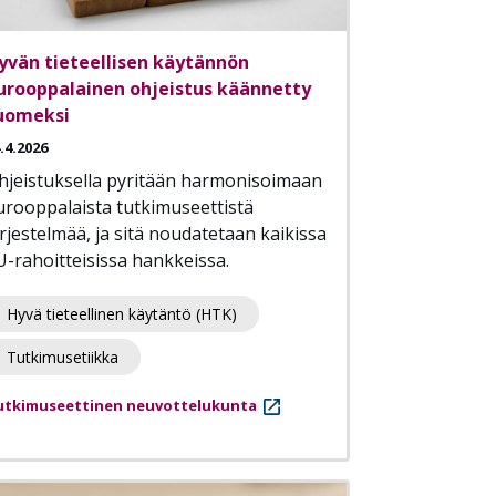
yvän tieteellisen käytännön
urooppalainen ohjeistus käännetty
uomeksi
.4.2026
hjeistuksella pyritään harmonisoimaan
urooppalaista tutkimuseettistä
ärjestelmää, ja sitä noudatetaan kaikissa
U-rahoitteisissa hankkeissa.
Hyvä tieteellinen käytäntö (HTK)
Tutkimusetiikka
utkimuseettinen neuvottelukunta