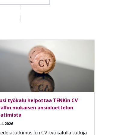
usi työkalu helpottaa TENKin CV-
allin mukaisen ansioluettelon
aatimista
.4.2026
iedejatutkimus.fi:n CV-työkalulla tutkija