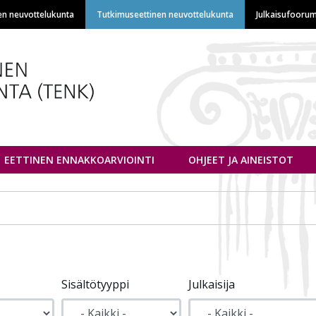
Hyppää
en neuvottelukunta
Tutkimuseettinen neuvottelukunta
Julkaisufoorum
pääsisältöön
euvottelukunta
EETTINEN ENNAKKOARVIOINTI
OHJEET JA AINEISTOT
Sisältötyyppi
Julkaisija