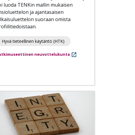
oi luoda TENKin mallin mukaisen
nsioluettelon ja ajantasaisen
ulkaisuluettelon suoraan omista
ofiilitiedoistaan.
Hyvä tieteellinen käytäntö (HTK)
utkimuseettinen neuvottelukunta