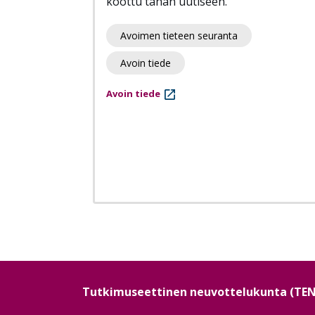
koottu tähän uutiseen.
Avoimen tieteen seuranta
Avoin tiede
Avoin tiede
Sivutus
Tutkimuseettinen neuvottelukunta (TE