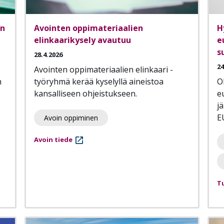
en
Avointen oppimateriaalien
H
elinkaarikysely avautuu
e
s
28.4.2026
24
Avointen oppimateriaalien elinkaari -
n
työryhmä kerää kyselyllä aineistoa
O
kansalliseen ohjeistukseen.
e
j
E
Avoin oppiminen
Avoin tiede
T