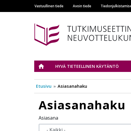
Vastuullinen tiede
Avoin tiede
Tiedonjulkistamis
Main navigation
Tutkimuseettinen n
ETUSIVU
HYVÄ TIETEELLINEN KÄYTÄNTÖ
Etusivu
Asiasanahaku
Asiasanahaku
Asiasana