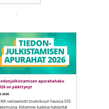
iedonjulkistamisen apurahahaku
026 on päättynyt
6.2026
JNK vastaanotti toukokuun haussa 555
akemusta. Kiitämme kaikkia hakijoita!