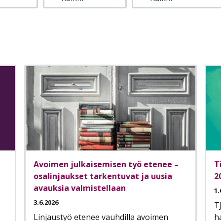
Avoimen julkaisemisen työ etenee –
T
osalinjaukset tarkentuvat ja uusia
2
avauksia valmistellaan
1.
3.6.2026
T
Linjaustyö etenee vauhdilla avoimen
h