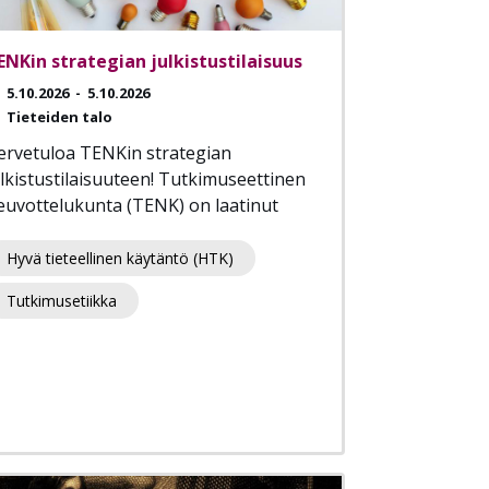
ENKin strategian julkistustilaisuus
5.10.2026
-
5.10.2026
Tieteiden talo
ervetuloa TENKin strategian
ulkistustilaisuuteen! Tutkimuseettinen
euvottelukunta (TENK) on laatinut
Hyvä tieteellinen käytäntö (HTK)
Tutkimusetiikka