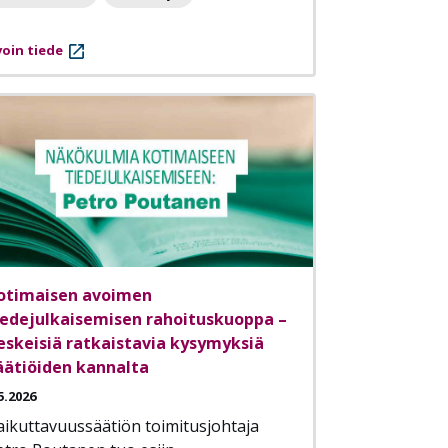
oin tiede
otimaisen avoimen
iedejulkaisemisen rahoituskuoppa –
eskeisiä ratkaistavia kysymyksiä
äätiöiden kannalta
5.2026
aikuttavuussäätiön toimitusjohtaja