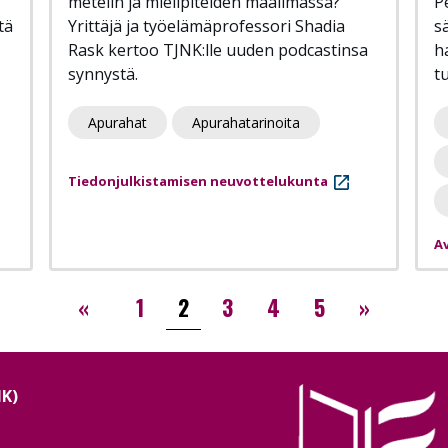
metelin ja mielipiteiden maailmassa?
P
tä
Yrittäjä ja työelämäprofessori Shadia
s
Rask kertoo TJNK:lle uuden podcastinsa
ha
synnystä.
t
Apurahat
Apurahatarinoita
Tiedonjulkistamisen neuvottelukunta
Av
‹‹
››
«
1
2
3
4
5
»
NK)
Image