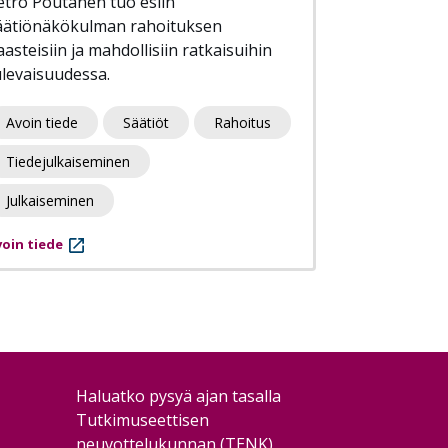
etro Poutanen tuo esiin
äätiönäkökulman rahoituksen
asteisiin ja mahdollisiin ratkaisuihin
ulevaisuudessa.
Avoin tiede
Säätiöt
Rahoitus
Tiedejulkaiseminen
Julkaiseminen
oin tiede
Haluatko pysyä ajan tasalla
Tutkimuseettisen
neuvottelukunnan (TENK)