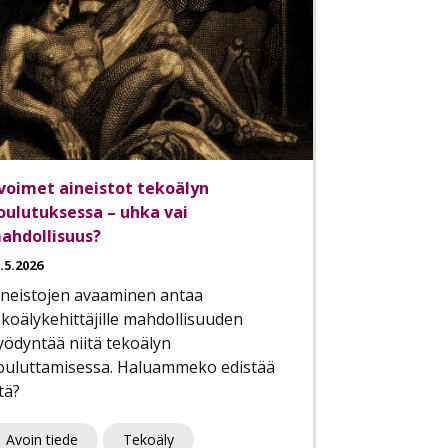
voimet aineistot tekoälyn
oulutuksessa – uhka vai
ahdollisuus?
.5.2026
ineistojen avaaminen antaa
ekoälykehittäjille mahdollisuuden
yödyntää niitä tekoälyn
ouluttamisessa. Haluammeko edistää
tä?
Avoin tiede
Tekoäly