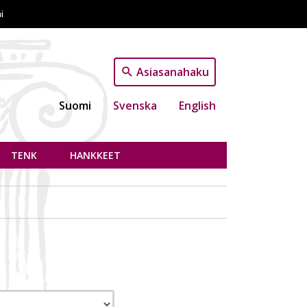
i
Asiasanahaku
Suomi
Svenska
English
TENK
HANKKEET