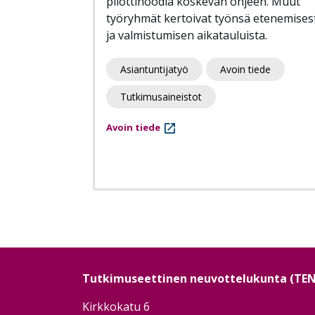
pilottinoodia koskevan ohjeen. Muut
työryhmät kertoivat työnsä etenemises
ja valmistumisen aikatauluista.
Asiantuntijatyö
Avoin tiede
Tutkimusaineistot
Avoin tiede
Sivutus
Tutkimuseettinen neuvottelukunta (TE
Kirkkokatu 6