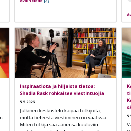
Avoin tiede
Av
Inspiraatiota ja hiljaista tietoa:
K
Shadia Rask rohkaisee viestintuojia
t
K
5.5.2026
s
Julkinen keskustelu kaipaa tutkijoita,
5.
än
mutta tieteestä viestiminen on vaativaa.
Miten tutkija saa äänensä kuuluviin
V