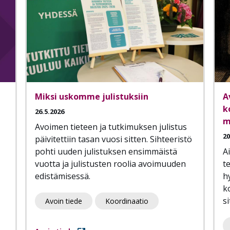
n
Miksi uskomme julistuksiin
A
k
26.5.2026
m
Avoimen tieteen ja tutkimuksen julistus
20
päivitettiin tasan vuosi sitten. Sihteeristö
pohti uuden julistuksen ensimmäistä
A
vuotta ja julistusten roolia avoimuuden
t
edistämisessä.
h
k
si
Avoin tiede
Koordinaatio