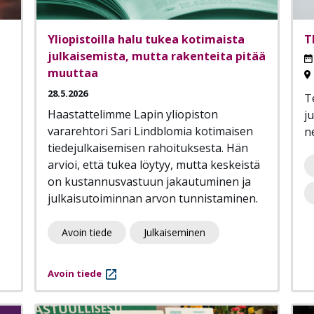
Yliopistoilla halu tukea kotimaista
T
julkaisemista, mutta rakenteita pitää
muuttaa
28.5.2026
T
Haastattelimme Lapin yliopiston
j
vararehtori Sari Lindblomia kotimaisen
n
tiedejulkaisemisen rahoituksesta. Hän
arvioi, että tukea löytyy, mutta keskeistä
on kustannusvastuun jakautuminen ja
julkaisutoiminnan arvon tunnistaminen.
Avoin tiede
Julkaiseminen
Avoin tiede