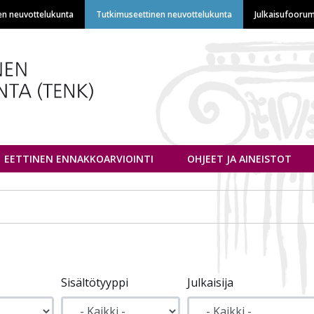
Hyppää
en neuvottelukunta
Tutkimuseettinen neuvottelukunta
Julkaisufoorum
pääsisältöön
euvottelukunta
EETTINEN ENNAKKOARVIOINTI
OHJEET JA AINEISTOT
Sisältötyyppi
Julkaisija