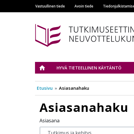
Vastuullinen tiede
Avoin tiede
Tiedonjulkistamis
Main navigation
Tutkimuseettinen n
ETUSIVU
HYVÄ TIETEELLINEN KÄYTÄNTÖ
Etusivu
Asiasanahaku
Asiasanahaku
Asiasana