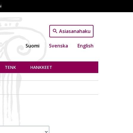
i
Asiasanahaku
Suomi
Svenska
English
TENK
HANKKEET