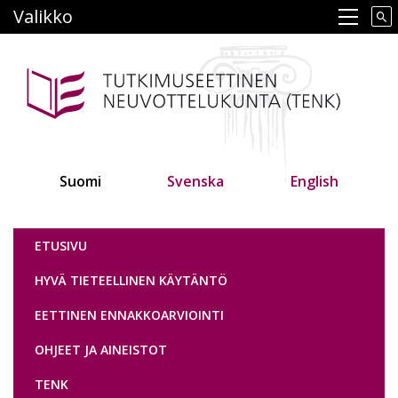
Hyppää
Valikko
Main navigation
pääsisältöön
Suomi
Svenska
English
Tutkimuseettinen neuvottelukunta
ETUSIVU
HYVÄ TIETEELLINEN KÄYTÄNTÖ
EETTINEN ENNAKKOARVIOINTI
OHJEET JA AINEISTOT
TENK