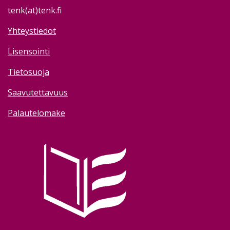
tenk(at)tenk.fi
Yhteystiedot
Lisensointi
Tietosuoja
Saavutettavuus
Palautelomake
Image