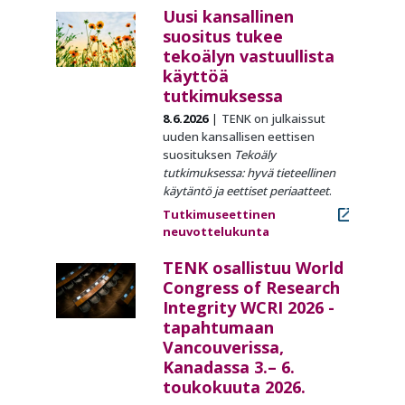
Uusi kansallinen
suositus tukee
tekoälyn vastuullista
käyttöä
tutkimuksessa
8.6.2026
TENK on julkaissut
uuden kansallisen eettisen
suosituksen
Tekoäly
tutkimuksessa: hyvä tieteellinen
käytäntö ja eettiset periaatteet
.
Tutkimuseettinen
neuvottelukunta
TENK osallistuu World
Congress of Research
Integrity WCRI 2026 -
tapahtumaan
Vancouverissa,
Kanadassa 3.– 6.
toukokuuta 2026.