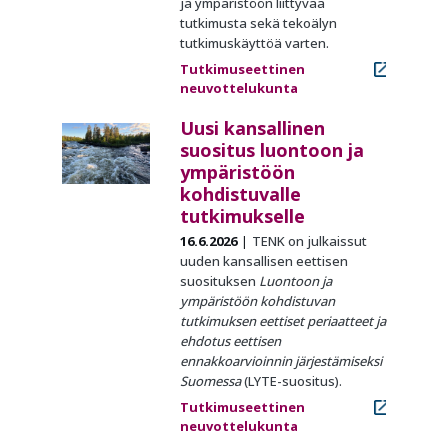
ja ympäristöön liittyvää
tutkimusta sekä tekoälyn
tutkimuskäyttöä varten.
Tutkimuseettinen
neuvottelukunta
Uusi kansallinen
suositus luontoon ja
ympäristöön
kohdistuvalle
tutkimukselle
16.6.2026
TENK on julkaissut
uuden kansallisen eettisen
suosituksen
Luontoon ja
ympäristöön kohdistuvan
tutkimuksen eettiset periaatteet ja
ehdotus eettisen
ennakkoarvioinnin järjestämiseksi
Suomessa
(LYTE-suositus).
Tutkimuseettinen
neuvottelukunta