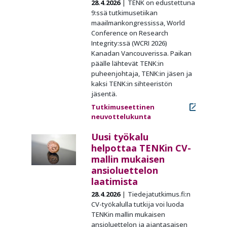
28.4.2026
TENK on edustettuna
9:ssä tutkimusetiikan
maailmankongressissa, World
Conference on Research
Integrity:ssä (WCRI 2026)
Kanadan Vancouverissa. Paikan
päälle lähtevät TENK:in
puheenjohtaja, TENK:in jäsen ja
kaksi TENK:in sihteeristön
jäsentä.
Tutkimuseettinen
neuvottelukunta
Uusi työkalu
helpottaa TENKin CV-
mallin mukaisen
ansioluettelon
laatimista
28.4.2026
Tiedejatutkimus.fi:n
CV-työkalulla tutkija voi luoda
TENKin mallin mukaisen
ansioluettelon ja ajantasaisen