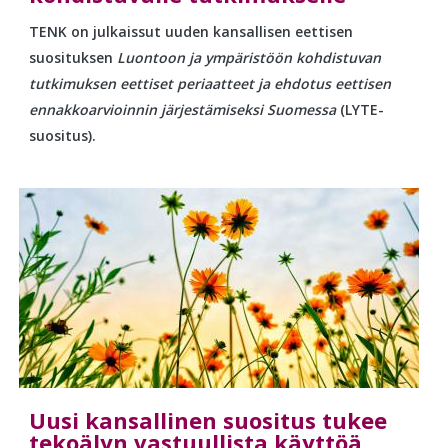
TENK on julkaissut uuden kansallisen eettisen
suosituksen
Luontoon ja ympäristöön kohdistuvan
tutkimuksen eettiset periaatteet ja ehdotus eettisen
ennakkoarvioinnin järjestämiseksi Suomessa
(LYTE-
suositus).
Uusi kansallinen suositus tukee
tekoälyn vastuullista käyttöä