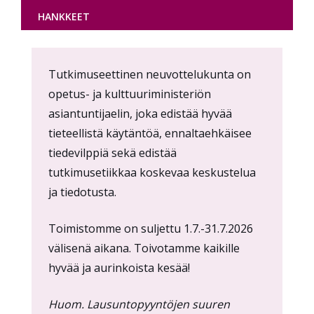
HANKKEET
Content
Tutkimuseettinen neuvottelukunta on
markup
opetus- ja kulttuuriministeriön
asiantuntijaelin, joka edistää hyvää
tieteellistä käytäntöä, ennaltaehkäisee
tiedevilppiä sekä edistää
tutkimusetiikkaa koskevaa keskustelua
ja tiedotusta.
Toimistomme on suljettu 1.7.-31.7.2026
välisenä aikana. Toivotamme kaikille
hyvää ja aurinkoista kesää!
Huom. Lausuntopyyntöjen suuren