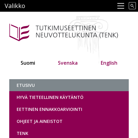
Hyppää
Valikko
Main navigation
pääsisältöön
Suomi
Svenska
English
Tutkimuseettinen neuvottelukunt
ETUSIVU
HYVÄ TIETEELLINEN KÄYTÄNTÖ
EETTINEN ENNAKKOARVIOINTI
OHJEET JA AINEISTOT
TENK