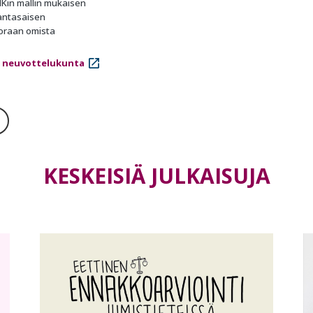
NKin mallin mukaisen
jantasaisen
uoraan omista
 neuvottelukunta
KESKEISIÄ JULKAISUJA