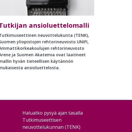
Tutkijan ansioluettelomalli
Tutkimuseettinen neuvottelukunta (TENK),
Suomen yliopistojen rehtorineuvosto UNIFI,
Ammattikorkeakoulujen rehtorineuvosto
Arene ja Suomen Akatemia ovat laatineet
mallin hyvän tieteellisen käytännön
mukaisesta ansioluettelosta.
Haluatko pysyä ajan tasalla
Tutkimuseettisen
neuvottelukunnan (TENK)