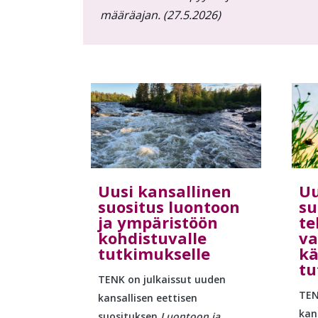
määräajan. (27.5.2026)
Uusi kansallinen
Uu
suositus luontoon
su
ja ympäristöön
te
kohdistuvalle
va
tutkimukselle
kä
tu
TENK on julkaissut uuden
TEN
kansallisen eettisen
kan
suosituksen
Luontoon ja