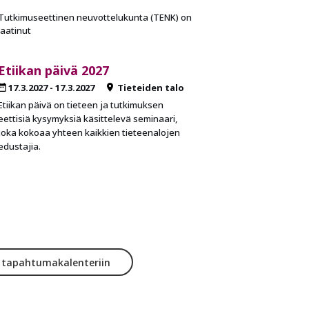
Tutkimuseettinen neuvottelukunta (TENK) on
laatinut
Etiikan päivä 2027
17.3.2027
-
17.3.2027
Tieteiden talo
Etiikan päivä on tieteen ja tutkimuksen
eettisiä kysymyksiä käsittelevä seminaari,
joka kokoaa yhteen kaikkien tieteenalojen
edustajia.
y tapahtumakalenteriin