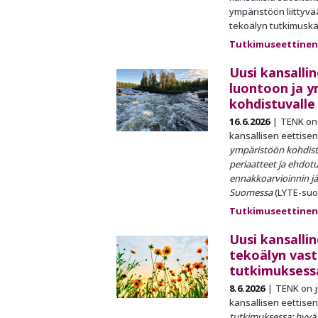
ympäristöön liittyv
tekoälyn tutkimuskä
Tutkimuseettinen
Uusi kansalli
luontoon ja 
kohdistuvalle
16.6.2026
TENK on 
kansallisen eettise
ympäristöön kohdist
periaatteet ja ehdotu
ennakkoarvioinnin jä
Suomessa
(LYTE-suos
Tutkimuseettinen
Uusi kansalli
tekoälyn vast
tutkimuksess
8.6.2026
TENK on j
kansallisen eettise
tutkimuksessa: hyvä t