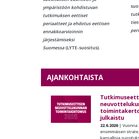
suo
ympäristöön kohdistuvan
tut
tutkimuksen eettiset
tiet
periaatteet ja ehdotus eettisen
per
ennakkoarvioinnin
järjestämiseksi
Suomessa
(LYTE-suositus).
AJANKOHTAISTA
Tutkimuseett
neuvotteluku
toimintakert
julkaistu
22.6.2026
Vuonna 
ensimmäisen strateg
kansallisia suosituk