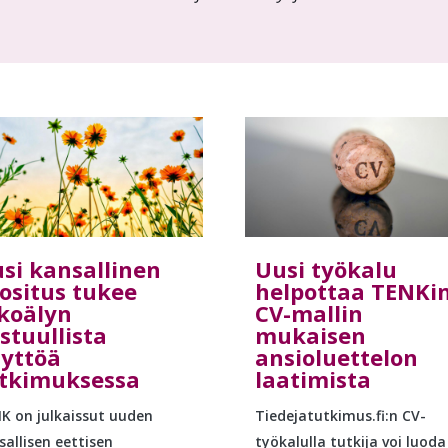
si kansallinen
Uusi työkalu
ositus tukee
helpottaa TENKi
koälyn
CV-mallin
stuullista
mukaisen
yttöä
ansioluettelon
tkimuksessa
laatimista
K on julkaissut uuden
Tiedejatutkimus.fi:n CV-
sallisen eettisen
työkalulla tutkija voi luoda