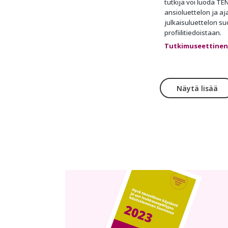
tutkija voi luoda TE
ansioluettelon ja a
julkaisuluettelon s
profiilitiedoistaan.
Tutkimuseettinen
Näytä lisää