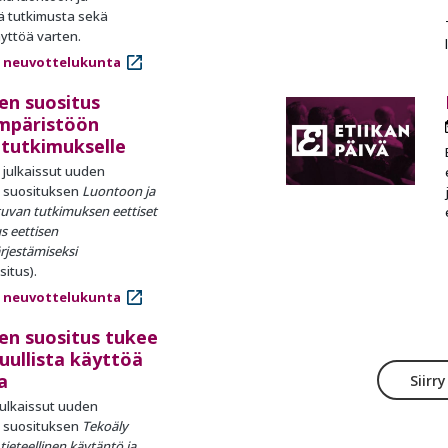
ää tutkimusta sekä
yttöä varten.
 neuvottelukunta
nen suositus
ympäristöön
 tutkimukselle
julkaissut uuden
n suosituksen
Luontoon ja
uvan tutkimuksen eettiset
s eettisen
rjestämiseksi
itus).
 neuvottelukunta
nen suositus tukee
uullista käyttöä
a
Siirr
ulkaissut uuden
n suosituksen
Tekoäly
ieteellinen käytäntö ja