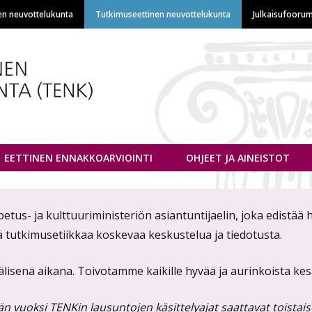
Hyppää
en neuvottelukunta
Tutkimuseettinen neuvottelukunta
Julkaisufoorum
pääsisältöön
euvottelukunta
EETTINEN ENNAKKOARVIOINTI
OHJEET JA AINEISTOT
s- ja kulttuuriministeriön asiantuntijaelin, joka edistää h
ä tutkimusetiikkaa koskevaa keskustelua ja tiedotusta.
älisenä aikana. Toivotamme kaikille hyvää ja aurinkoista ke
uoksi TENKin lausuntojen käsittelyajat saattavat toistaise