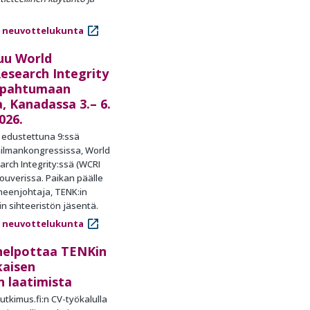
 neuvottelukunta
uu World
esearch Integrity
apahtumaan
, Kanadassa 3.– 6.
026.
 edustettuna 9:ssä
ailmankongressissa, World
rch Integrity:ssä (WCRI
uverissa. Paikan päälle
heenjohtaja, TENK:in
in sihteeristön jäsentä.
 neuvottelukunta
helpottaa TENKin
kaisen
n laatimista
utkimus.fi:n CV-työkalulla