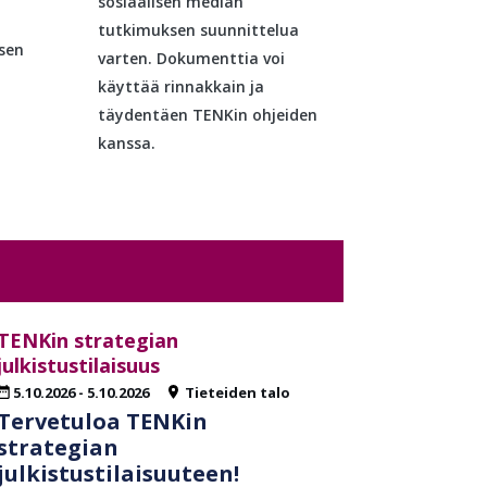
sosiaalisen median
tutkimuksen suunnittelua
isen
varten. Dokumenttia voi
käyttää rinnakkain ja
täydentäen TENKin ohjeiden
kanssa.
TENKin strategian
julkistustilaisuus
5.10.2026
-
5.10.2026
Tieteiden talo
Tervetuloa TENKin
strategian
julkistustilaisuuteen!