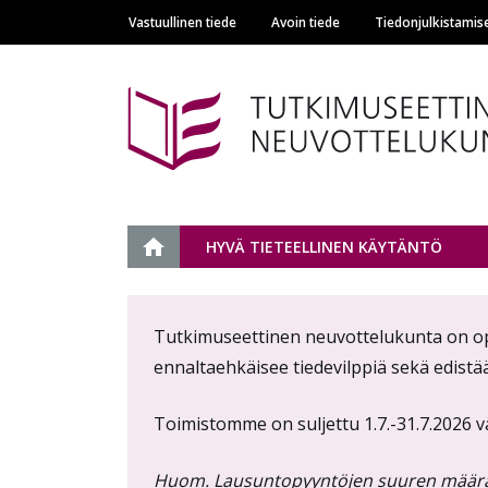
Vastuullinen tiede
Avoin tiede
Tiedonjulkistamis
Main navigation
Tutkimuseettinen n
ETUSIVU
HYVÄ TIETEELLINEN KÄYTÄNTÖ
Content
Tutkimuseettinen neuvottelukunta on opetu
markup
ennaltaehkäisee tiedevilppiä sekä edistä
Toimistomme on suljettu 1.7.-31.7.2026 v
Huom. Lausuntopyyntöjen suuren määrän v