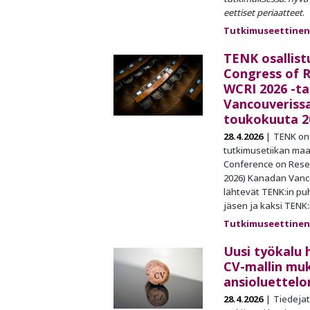
eettiset periaatteet
.
Tutkimuseettinen
TENK osallist
Congress of R
WCRI 2026 -t
Vancouverissa
toukokuuta 2
28.4.2026
TENK on
tutkimusetiikan ma
Conference on Resea
2026) Kanadan Vanco
lähtevät TENK:in pu
jäsen ja kaksi TENK:
Tutkimuseettinen
Uusi työkalu 
CV-mallin mu
ansioluettelo
28.4.2026
Tiedejat