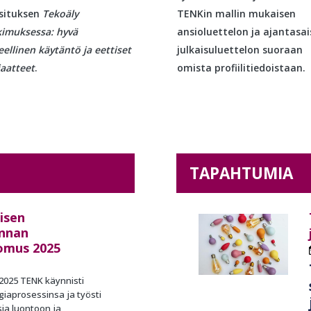
situksen
Tekoäly
TENKin mallin mukaisen
kimuksessa: hyvä
ansioluettelon ja ajantasa
eellinen käytäntö ja eettiset
julkaisuluettelon suoraan
iaatteet
.
omista profiilitiedoistaan.
TAPAHTUMIA
isen
nnan
omus 2025
2025 TENK käynnisti
iaprosessinsa ja työsti
sia luontoon ja