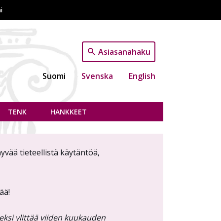
i
Asiasanahaku
Suomi
Svenska
English
TENK
HANKKEET
yvää tieteellistä käytäntöä,
sää!
ksi ylittää viiden kuukauden