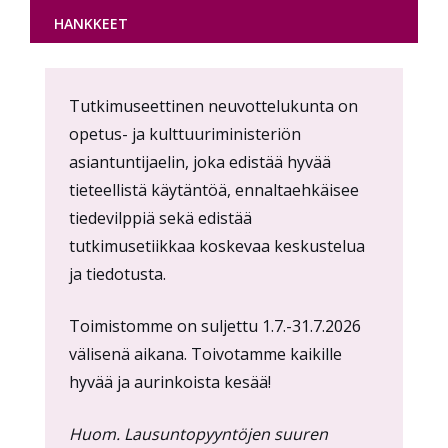
HANKKEET
Content
Tutkimuseettinen neuvottelukunta on
markup
opetus- ja kulttuuriministeriön
asiantuntijaelin, joka edistää hyvää
tieteellistä käytäntöä, ennaltaehkäisee
tiedevilppiä sekä edistää
tutkimusetiikkaa koskevaa keskustelua
ja tiedotusta.
Toimistomme on suljettu 1.7.-31.7.2026
välisenä aikana. Toivotamme kaikille
hyvää ja aurinkoista kesää!
Huom. Lausuntopyyntöjen suuren