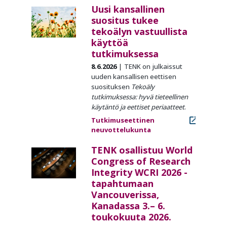
Uusi kansallinen
suositus tukee
tekoälyn vastuullista
käyttöä
tutkimuksessa
8.6.2026
TENK on julkaissut
uuden kansallisen eettisen
suosituksen
Tekoäly
tutkimuksessa: hyvä tieteellinen
käytäntö ja eettiset periaatteet
.
Tutkimuseettinen
neuvottelukunta
TENK osallistuu World
Congress of Research
Integrity WCRI 2026 -
tapahtumaan
Vancouverissa,
Kanadassa 3.– 6.
toukokuuta 2026.