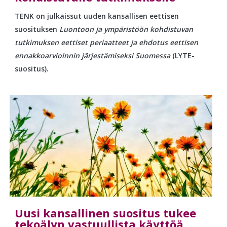
TENK on julkaissut uuden kansallisen eettisen
suosituksen
Luontoon ja ympäristöön kohdistuvan
tutkimuksen eettiset periaatteet ja ehdotus eettisen
ennakkoarvioinnin järjestämiseksi Suomessa
(LYTE-
suositus).
Uusi kansallinen suositus tukee
tekoälyn vastuullista käyttöä