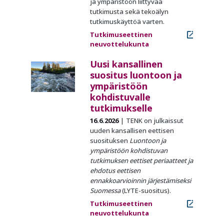
ja ympäristöön liittyvää
tutkimusta sekä tekoälyn
tutkimuskäyttöä varten.
Tutkimuseettinen
neuvottelukunta
Uusi kansallinen
suositus luontoon ja
ympäristöön
kohdistuvalle
tutkimukselle
16.6.2026
TENK on julkaissut
uuden kansallisen eettisen
suosituksen
Luontoon ja
ympäristöön kohdistuvan
tutkimuksen eettiset periaatteet ja
ehdotus eettisen
ennakkoarvioinnin järjestämiseksi
Suomessa
(LYTE-suositus).
Tutkimuseettinen
neuvottelukunta