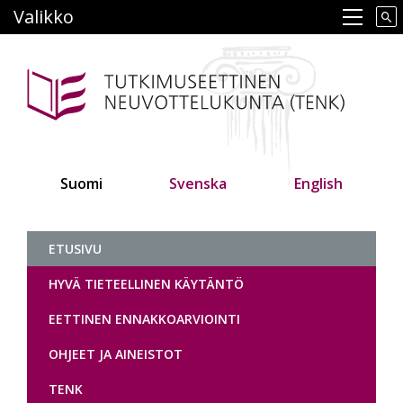
Hyppää
Valikko
Main navigation
pääsisältöön
Suomi
Svenska
English
Tutkimuseettinen neuvottelukunt
ETUSIVU
HYVÄ TIETEELLINEN KÄYTÄNTÖ
EETTINEN ENNAKKOARVIOINTI
OHJEET JA AINEISTOT
TENK