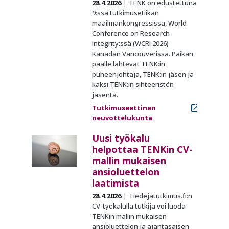
28.4.2026
TENK on edustettuna
9:ssä tutkimusetiikan
maailmankongressissa, World
Conference on Research
Integrity:ssä (WCRI 2026)
Kanadan Vancouverissa. Paikan
päälle lähtevät TENK:in
puheenjohtaja, TENK:in jäsen ja
kaksi TENK:in sihteeristön
jäsentä.
Tutkimuseettinen
neuvottelukunta
Uusi työkalu
helpottaa TENKin CV-
mallin mukaisen
ansioluettelon
laatimista
28.4.2026
Tiedejatutkimus.fi:n
CV-työkalulla tutkija voi luoda
TENKin mallin mukaisen
ansioluettelon ja ajantasaisen