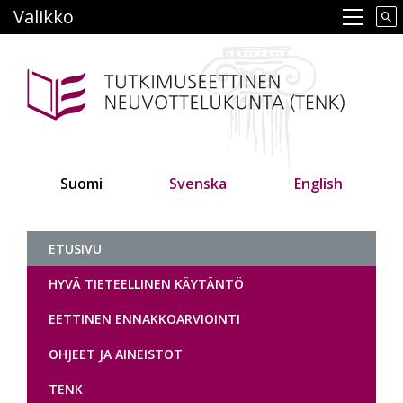
Hyppää
Valikko
Main navigation
pääsisältöön
Suomi
Svenska
English
Tutkimuseettinen neuvottelukunt
ETUSIVU
HYVÄ TIETEELLINEN KÄYTÄNTÖ
EETTINEN ENNAKKOARVIOINTI
OHJEET JA AINEISTOT
TENK