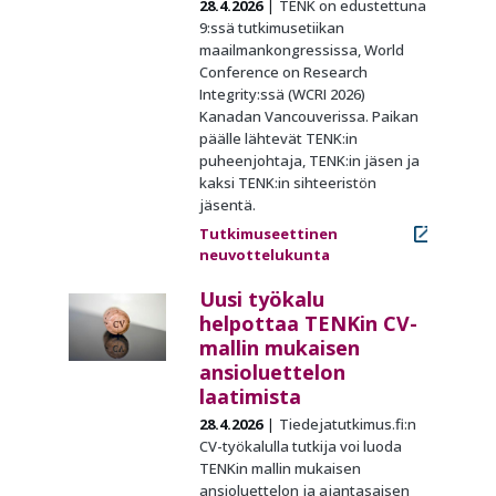
28.4.2026
TENK on edustettuna
9:ssä tutkimusetiikan
maailmankongressissa, World
Conference on Research
Integrity:ssä (WCRI 2026)
Kanadan Vancouverissa. Paikan
päälle lähtevät TENK:in
puheenjohtaja, TENK:in jäsen ja
kaksi TENK:in sihteeristön
jäsentä.
Tutkimuseettinen
neuvottelukunta
Uusi työkalu
helpottaa TENKin CV-
mallin mukaisen
ansioluettelon
laatimista
28.4.2026
Tiedejatutkimus.fi:n
CV-työkalulla tutkija voi luoda
TENKin mallin mukaisen
ansioluettelon ja ajantasaisen