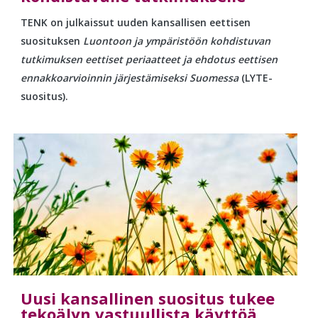
TENK on julkaissut uuden kansallisen eettisen
suosituksen
Luontoon ja ympäristöön kohdistuvan
tutkimuksen eettiset periaatteet ja ehdotus eettisen
ennakkoarvioinnin järjestämiseksi Suomessa
(LYTE-
suositus).
Uusi kansallinen suositus tukee
tekoälyn vastuullista käyttöä