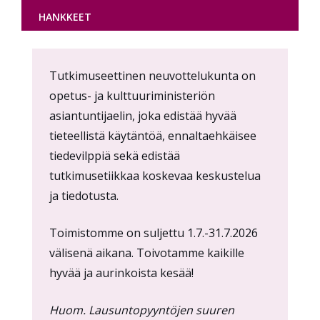
HANKKEET
Content
Tutkimuseettinen neuvottelukunta on
markup
opetus- ja kulttuuriministeriön
asiantuntijaelin, joka edistää hyvää
tieteellistä käytäntöä, ennaltaehkäisee
tiedevilppiä sekä edistää
tutkimusetiikkaa koskevaa keskustelua
ja tiedotusta.
Toimistomme on suljettu 1.7.-31.7.2026
välisenä aikana. Toivotamme kaikille
hyvää ja aurinkoista kesää!
Huom. Lausuntopyyntöjen suuren