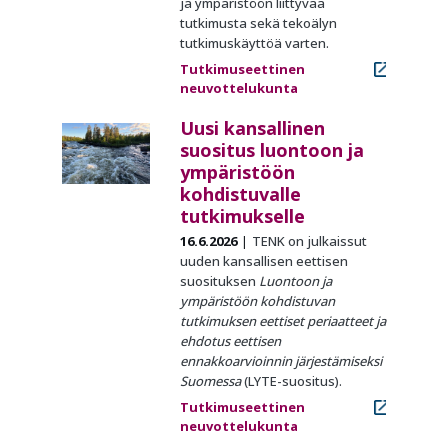
ja ympäristöön liittyvää
tutkimusta sekä tekoälyn
tutkimuskäyttöä varten.
Tutkimuseettinen
neuvottelukunta
Uusi kansallinen
suositus luontoon ja
ympäristöön
kohdistuvalle
tutkimukselle
16.6.2026
TENK on julkaissut
uuden kansallisen eettisen
suosituksen
Luontoon ja
ympäristöön kohdistuvan
tutkimuksen eettiset periaatteet ja
ehdotus eettisen
ennakkoarvioinnin järjestämiseksi
Suomessa
(LYTE-suositus).
Tutkimuseettinen
neuvottelukunta