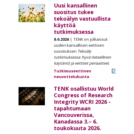
Uusi kansallinen
suositus tukee
tekoälyn vastuullista
käyttöä
tutkimuksessa
8.6.2026
TENK on julkaissut
uuden kansallisen eettisen
suosituksen
Tekoäly
tutkimuksessa: hyvä tieteellinen
käytäntö ja eettiset periaatteet
.
Tutkimuseettinen
neuvottelukunta
TENK osallistuu World
Congress of Research
Integrity WCRI 2026 -
tapahtumaan
Vancouverissa,
Kanadassa 3.– 6.
toukokuuta 2026.