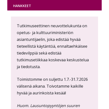
HANKKEET
Content
Tutkimuseettinen neuvottelukunta on
markup
opetus- ja kulttuuriministeriön
asiantuntijaelin, joka edistää hyvää
tieteellistä käytäntöä, ennaltaehkäisee
tiedevilppiä sekä edistää
tutkimusetiikkaa koskevaa keskustelua
ja tiedotusta.
Toimistomme on suljettu 1.7.-31.7.2026
välisenä aikana. Toivotamme kaikille
hyvää ja aurinkoista kesää!
Huom. Lausuntopyyntöjen suuren