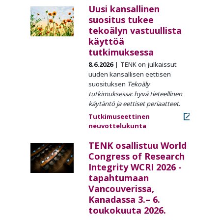
Uusi kansallinen
suositus tukee
tekoälyn vastuullista
käyttöä
tutkimuksessa
8.6.2026
TENK on julkaissut
uuden kansallisen eettisen
suosituksen
Tekoäly
tutkimuksessa: hyvä tieteellinen
käytäntö ja eettiset periaatteet
.
Tutkimuseettinen
neuvottelukunta
TENK osallistuu World
Congress of Research
Integrity WCRI 2026 -
tapahtumaan
Vancouverissa,
Kanadassa 3.– 6.
toukokuuta 2026.