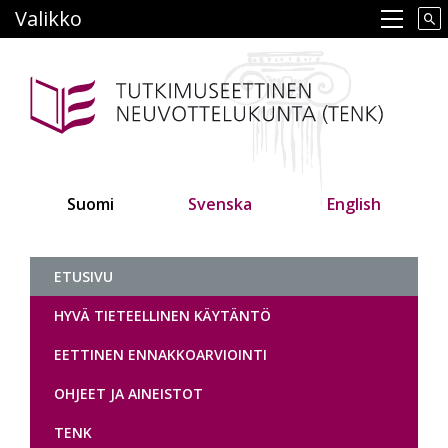
Hyppää
Valikko
Main navigation
pääsisältöön
Suomi
Svenska
English
Tutkimuseettinen neuvottelukunt
ETUSIVU
HYVÄ TIETEELLINEN KÄYTÄNTÖ
EETTINEN ENNAKKOARVIOINTI
OHJEET JA AINEISTOT
TENK