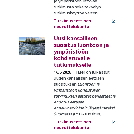
ja ympäristöön liittyvää
tutkimusta sekä tekoälyn
tutkimuskäyttöä varten.
Tutkimuseettinen
neuvottelukunta
Uusi kansallinen
suositus luontoon ja
ympäristöön
kohdistuvalle
tutkimukselle
16.6.2026
TENK on julkaissut
uuden kansallisen eettisen
suosituksen
Luontoon ja
ympäristöön kohdistuvan
tutkimuksen eettiset periaatteet ja
ehdotus eettisen
ennakkoarvioinnin järjestämiseksi
Suomessa
(LYTE-suositus).
Tutkimuseettinen
neuvottelukunta