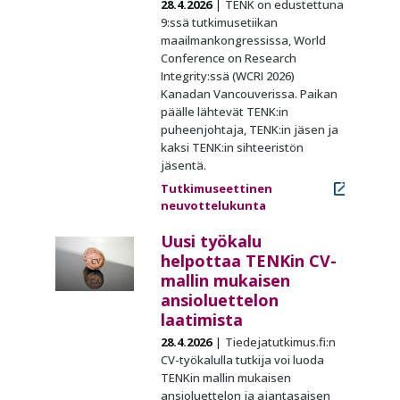
28.4.2026
TENK on edustettuna
9:ssä tutkimusetiikan
maailmankongressissa, World
Conference on Research
Integrity:ssä (WCRI 2026)
Kanadan Vancouverissa. Paikan
päälle lähtevät TENK:in
puheenjohtaja, TENK:in jäsen ja
kaksi TENK:in sihteeristön
jäsentä.
Tutkimuseettinen
neuvottelukunta
Uusi työkalu
helpottaa TENKin CV-
mallin mukaisen
ansioluettelon
laatimista
28.4.2026
Tiedejatutkimus.fi:n
CV-työkalulla tutkija voi luoda
TENKin mallin mukaisen
ansioluettelon ja ajantasaisen