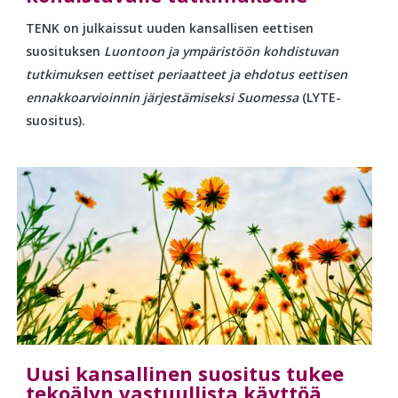
TENK on julkaissut uuden kansallisen eettisen
suosituksen
Luontoon ja ympäristöön kohdistuvan
tutkimuksen eettiset periaatteet ja ehdotus eettisen
ennakkoarvioinnin järjestämiseksi Suomessa
(LYTE-
suositus).
Uusi kansallinen suositus tukee
tekoälyn vastuullista käyttöä