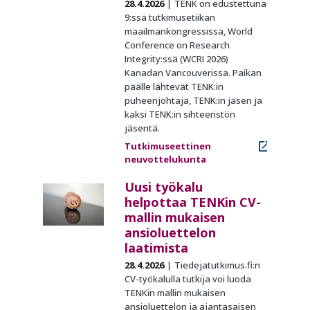
28.4.2026
TENK on edustettuna
9:ssä tutkimusetiikan
maailmankongressissa, World
Conference on Research
Integrity:ssä (WCRI 2026)
Kanadan Vancouverissa. Paikan
päälle lähtevät TENK:in
puheenjohtaja, TENK:in jäsen ja
kaksi TENK:in sihteeristön
jäsentä.
Tutkimuseettinen
neuvottelukunta
Uusi työkalu
helpottaa TENKin CV-
mallin mukaisen
ansioluettelon
laatimista
28.4.2026
Tiedejatutkimus.fi:n
CV-työkalulla tutkija voi luoda
TENKin mallin mukaisen
ansioluettelon ja ajantasaisen