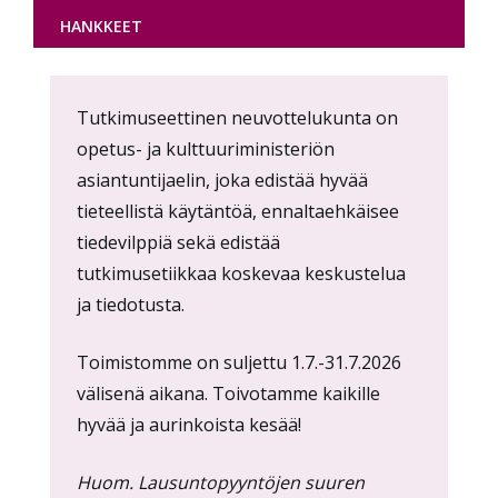
HANKKEET
Content
Tutkimuseettinen neuvottelukunta on
markup
opetus- ja kulttuuriministeriön
asiantuntijaelin, joka edistää hyvää
tieteellistä käytäntöä, ennaltaehkäisee
tiedevilppiä sekä edistää
tutkimusetiikkaa koskevaa keskustelua
ja tiedotusta.
Toimistomme on suljettu 1.7.-31.7.2026
välisenä aikana. Toivotamme kaikille
hyvää ja aurinkoista kesää!
Huom. Lausuntopyyntöjen suuren