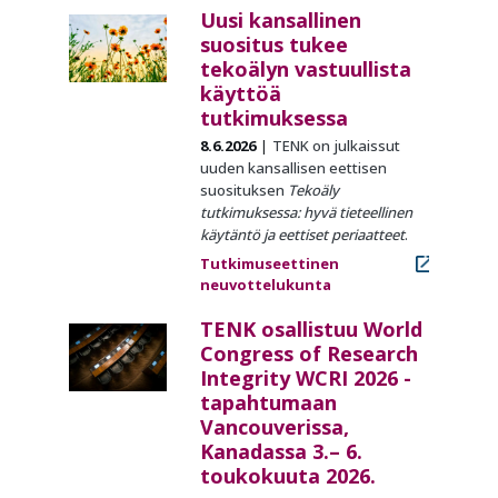
Uusi kansallinen
suositus tukee
tekoälyn vastuullista
käyttöä
tutkimuksessa
8.6.2026
TENK on julkaissut
uuden kansallisen eettisen
suosituksen
Tekoäly
tutkimuksessa: hyvä tieteellinen
käytäntö ja eettiset periaatteet
.
Tutkimuseettinen
neuvottelukunta
TENK osallistuu World
Congress of Research
Integrity WCRI 2026 -
tapahtumaan
Vancouverissa,
Kanadassa 3.– 6.
toukokuuta 2026.