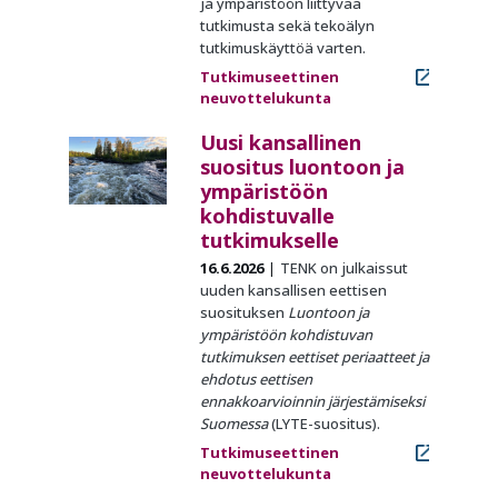
ja ympäristöön liittyvää
tutkimusta sekä tekoälyn
tutkimuskäyttöä varten.
Tutkimuseettinen
neuvottelukunta
Uusi kansallinen
suositus luontoon ja
ympäristöön
kohdistuvalle
tutkimukselle
16.6.2026
TENK on julkaissut
uuden kansallisen eettisen
suosituksen
Luontoon ja
ympäristöön kohdistuvan
tutkimuksen eettiset periaatteet ja
ehdotus eettisen
ennakkoarvioinnin järjestämiseksi
Suomessa
(LYTE-suositus).
Tutkimuseettinen
neuvottelukunta