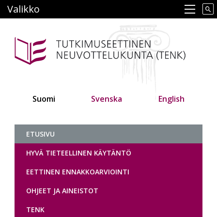
Hyppää
Valikko
Main navigation
pääsisältöön
Suomi
Svenska
English
Tutkimuseettinen neuvottelukunt
ETUSIVU
HYVÄ TIETEELLINEN KÄYTÄNTÖ
EETTINEN ENNAKKOARVIOINTI
OHJEET JA AINEISTOT
TENK