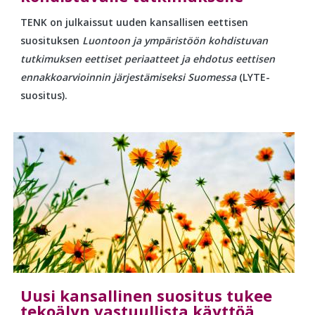
TENK on julkaissut uuden kansallisen eettisen
suosituksen
Luontoon ja ympäristöön kohdistuvan
tutkimuksen eettiset periaatteet ja ehdotus eettisen
ennakkoarvioinnin järjestämiseksi Suomessa
(LYTE-
suositus).
Uusi kansallinen suositus tukee
tekoälyn vastuullista käyttöä