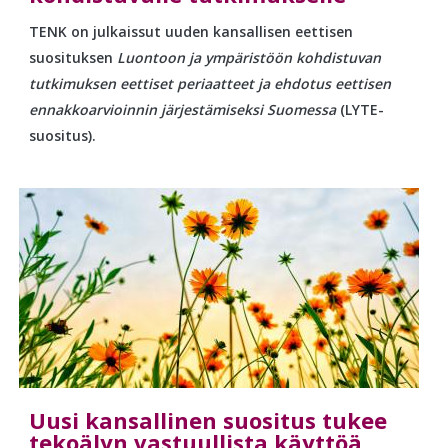
TENK on julkaissut uuden kansallisen eettisen
suosituksen
Luontoon ja ympäristöön kohdistuvan
tutkimuksen eettiset periaatteet ja ehdotus eettisen
ennakkoarvioinnin järjestämiseksi Suomessa
(LYTE-
suositus).
Uusi kansallinen suositus tukee
tekoälyn vastuullista käyttöä