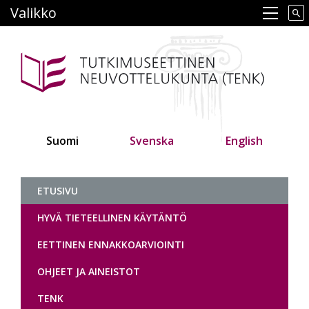
Hyppää
Valikko
Main navigation
pääsisältöön
Suomi
Svenska
English
Tutkimuseettinen neuvottelukunt
ETUSIVU
HYVÄ TIETEELLINEN KÄYTÄNTÖ
EETTINEN ENNAKKOARVIOINTI
OHJEET JA AINEISTOT
TENK