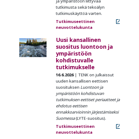
ja ympäristöön liittyvää
tutkimusta sekä tekoälyn
tutkimuskäyttöä varten.
Tutkimuseettinen
neuvottelukunta
Uusi kansallinen
suositus luontoon ja
ympäristöön
kohdistuvalle
tutkimukselle
16.6.2026
TENK on julkaissut
uuden kansallisen eettisen
suosituksen
Luontoon ja
ympäristöön kohdistuvan
tutkimuksen eettiset periaatteet ja
ehdotus eettisen
ennakkoarvioinnin järjestämiseksi
Suomessa
(LYTE-suositus).
Tutkimuseettinen
neuvottelukunta