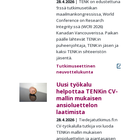
28.4.2026
TENK on edustettuna
9:ssä tutkimusetiikan
maailmankongressissa, World
Conference on Research
Integrity:ssä (WCRI 2026)
Kanadan Vancouverissa. Paikan
päälle lähtevät TENK:in
puheenjohtaja, TENK:in jäsen ja
kaksi TENK:in sihteeristön
jäsentä.
Tutkimuseettinen
neuvottelukunta
Uusi työkalu
helpottaa TENKin CV-
mallin mukaisen
ansioluettelon
laatimista
28.4.2026
Tiedejatutkimus.fi:n
CV-työkalulla tutkija voi luoda
TENKin mallin mukaisen
ansioluettelon ja ajantasaisen