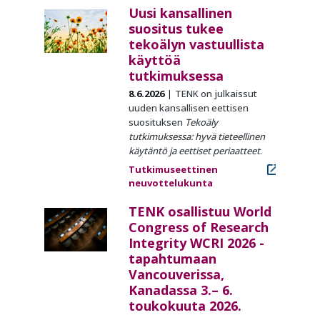
Uusi kansallinen
suositus tukee
tekoälyn vastuullista
käyttöä
tutkimuksessa
8.6.2026
TENK on julkaissut
uuden kansallisen eettisen
suosituksen
Tekoäly
tutkimuksessa: hyvä tieteellinen
käytäntö ja eettiset periaatteet
.
Tutkimuseettinen
neuvottelukunta
TENK osallistuu World
Congress of Research
Integrity WCRI 2026 -
tapahtumaan
Vancouverissa,
Kanadassa 3.– 6.
toukokuuta 2026.