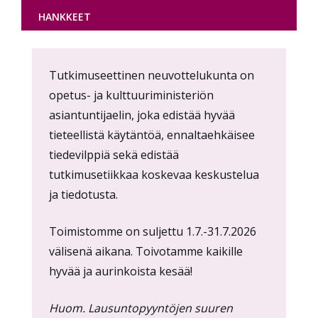
HANKKEET
Content
Tutkimuseettinen neuvottelukunta on
markup
opetus- ja kulttuuriministeriön
asiantuntijaelin, joka edistää hyvää
tieteellistä käytäntöä, ennaltaehkäisee
tiedevilppiä sekä edistää
tutkimusetiikkaa koskevaa keskustelua
ja tiedotusta.
Toimistomme on suljettu 1.7.-31.7.2026
välisenä aikana. Toivotamme kaikille
hyvää ja aurinkoista kesää!
Huom. Lausuntopyyntöjen suuren