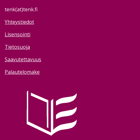
tenk(at)tenk.fi
Yhteystiedot
Lisensointi
Tietosuoja
Saavutettavuus
Palautelomake
Image