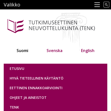
Hyppää
Valikko
Main navigation
pääsisältöön
Suomi
Svenska
English
Tutkimuseettinen neuvottelukunta
ETUSIVU
HYVÄ TIETEELLINEN KÄYTÄNTÖ
EETTINEN ENNAKKOARVIOINTI
OHJEET JA AINEISTOT
TENK