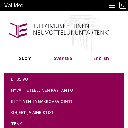
Hyppää
Valikko
Main navigation
pääsisältöön
Suomi
Svenska
English
Tutkimuseettinen neuvottelukunta
ETUSIVU
HYVÄ TIETEELLINEN KÄYTÄNTÖ
EETTINEN ENNAKKOARVIOINTI
OHJEET JA AINEISTOT
TENK