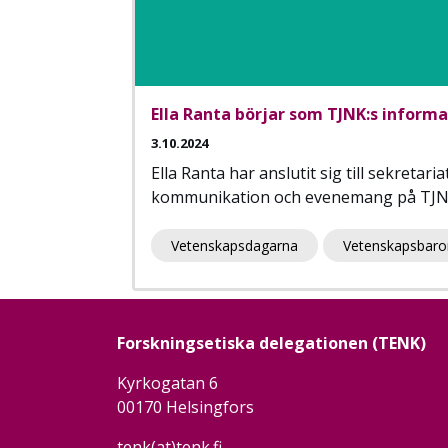
Ella Ranta börjar som TJNK:s inform
3.10.2024
Ella Ranta har anslutit sig till sekret
kommunikation och evenemang på TJN
Vetenskapsdagarna
Vetenskapsbar
Forskningsetiska delegationen (TENK)
Kyrkogatan 6
00170 Helsingfors
tenk(at)tenk.fi