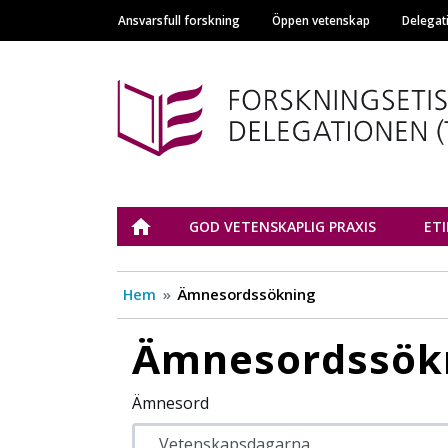
Ansvarsfull forskning
Öppen vetenskap
Delegat
Main navigation
Tutkimuseettinen n
ETUSIVU
GOD VETENSKAPLIG PRAXIS
ET
Hem
Ämnesordssökning
Ämnesordssök
Ämnesord