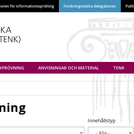
Hoppa
ionen för informationsspridning
Forskningsetiska delegationen
Publ
till
huvudinnehåll
euvottelukunta
IKPRÖVNING
ANVISNINGAR OCH MATERIAL
TENK
ning
Innehållstyp