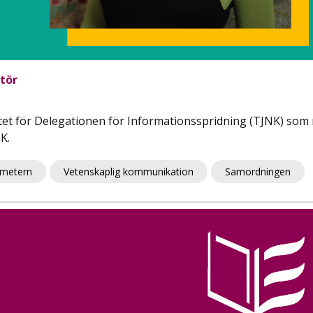
atör
ariatet för Delegationen för Informationsspridning (TJNK) s
K.
ometern
Vetenskaplig kommunikation
Samordningen
Image