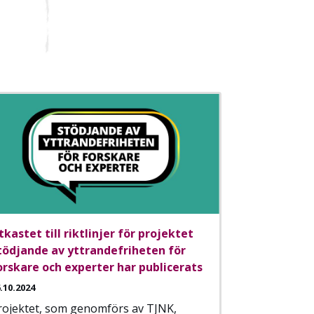
tkastet till riktlinjer för projektet
tödjande av yttrandefriheten för
orskare och experter har publicerats
.10.2024
rojektet, som genomförs av TJNK,