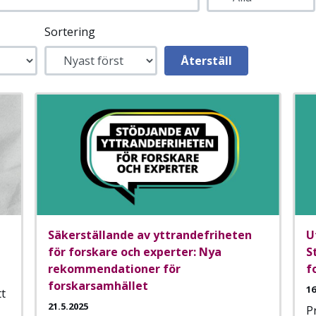
Sortering
Säkerställande av yttrandefriheten
U
för forskare och experter: Nya
S
rekommendationer för
f
forskarsamhället
16
tt
21.5.2025
P