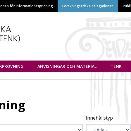
Hoppa
ionen för informationsspridning
Forskningsetiska delegationen
Publ
till
huvudinnehåll
euvottelukunta
IKPRÖVNING
ANVISNINGAR OCH MATERIAL
TENK
ning
Innehållstyp