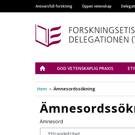
Ansvarsfull forskning
Öppen vetenskap
Delegat
Main navigation
Tutkimuseettinen n
ETUSIVU
GOD VETENSKAPLIG PRAXIS
ET
Hem
Ämnesordssökning
Ämnesordssök
Ämnesord