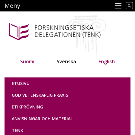
Hoppa
Meny
Main navigation
till
huvudinnehåll
Suomi
Svenska
English
Tutkimuseettinen neuvottelukunta
ETUSIVU
GOD VETENSKAPLIG PRAXIS
ETIKPRÖVNING
ANVISNINGAR OCH MATERIAL
TENK