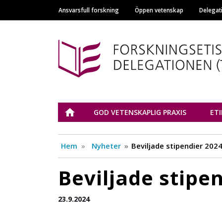
Ansvarsfull forskning
Öppen vetenskap
Delegat
Main navigation
Tutkimuseettinen n
ETUSIVU
GOD VETENSKAPLIG PRAXIS
ET
Hem
Nyheter
Beviljade stipendier 202
Beviljade stipe
23.9.2024