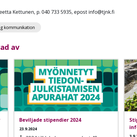
tta Kettunen, p. 040 733 5935, epost info@tjnk.fi
ig kommunikation
rad av
r
Beviljade stipendier 2024
Sti
in
23.9.2024
3.9.