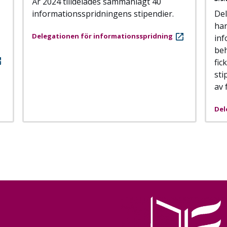
År 2024 tilldelades sammanlagt 40
informationsspridningens stipendier.
Del
har
Delegationen för informationsspridning
inf
beh
fic
sti
av 
Del
Image