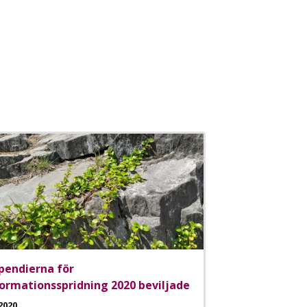
pendierna för
formationsspridning 2020 beviljade
2020