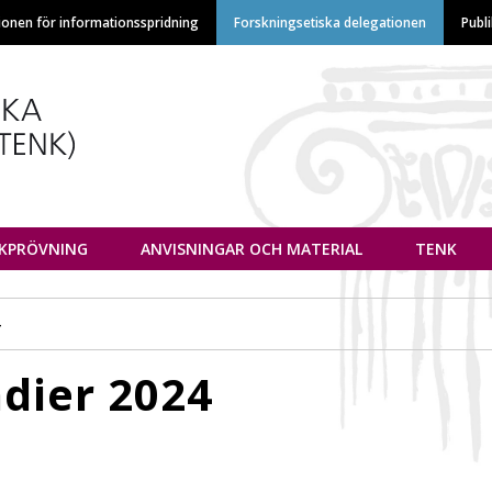
Hoppa
ionen för informationsspridning
Forskningsetiska delegationen
Publ
till
huvudinnehåll
euvottelukunta
IKPRÖVNING
ANVISNINGAR OCH MATERIAL
TENK
4
ndier 2024