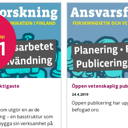
iktigaste
Öppen vetenskaplig publ
24.4.2019
Öppen publicering har up
som utgör en av de
befogad oro.
ning – en basstruktur som
bygga sin verksamhet på.