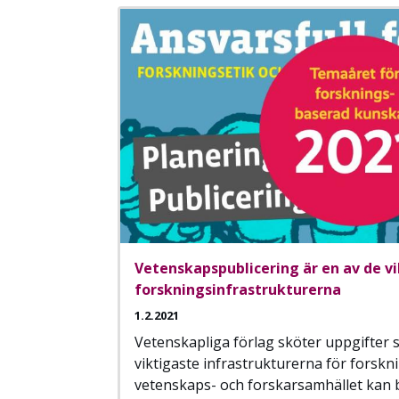
Vetenskapspublicering är en av de v
forskningsinfrastrukturerna
1.2.2021
Vetenskapliga förlag sköter uppgifter 
viktigaste infra­struk­turerna för forsk
vetenskaps- och forskarsamhället kan 