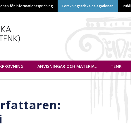
Hoppa
ionen för informationsspridning
Forskningsetiska delegationen
Publ
till
huvudinnehåll
euvottelukunta
IKPRÖVNING
ANVISNINGAR OCH MATERIAL
TENK
örfattaren:
i