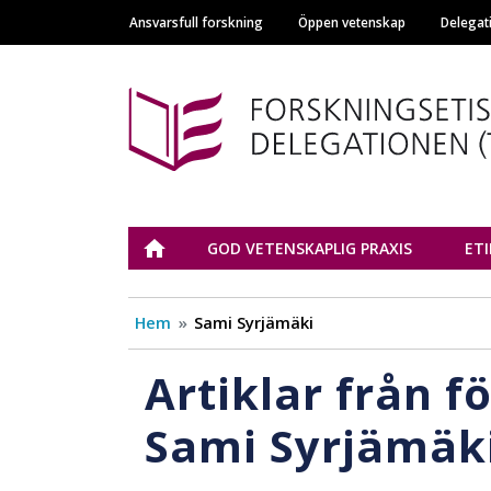
Ansvarsfull forskning
Öppen vetenskap
Delegat
Main navigation
Tutkimuseettinen n
ETUSIVU
GOD VETENSKAPLIG PRAXIS
ET
Hem
Sami Syrjämäki
Artiklar från f
Sami Syrjämäk